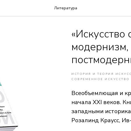
Литература
«Искусство 
модернизм,
постмодерн
ИСТОРИЯ И ТЕОРИЯ ИСКУС
СОВРЕМЕННОЕ ИСКУССТВО
Всеобъемлющая и кри
начала XXI веков. К
западными историкам
Розалинд Краусс, Ив-