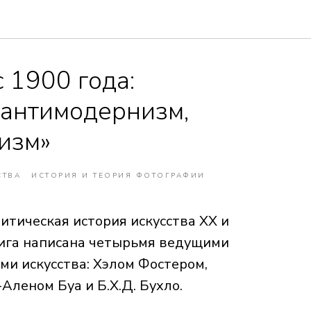
с 1900 года:
 антимодернизм,
изм»
СТВА
ИСТОРИЯ И ТЕОРИЯ ФОТОГРАФИИ
тическая история искусства XX и
нига написана четырьмя ведущими
и искусства: Хэлом Фостером,
Аленом Буа и Б.Х.Д. Бухло.