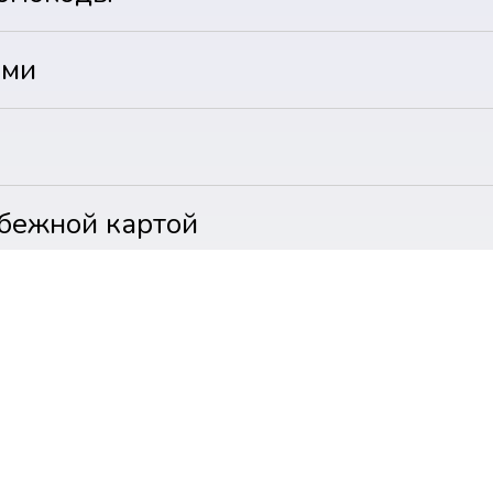
ями
бежной картой
з PayPal
ичными
угим способом