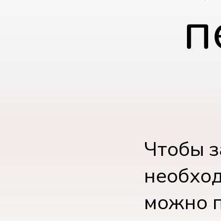
п
Чтобы з
необход
можно п