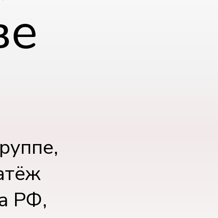
ве
руппе,
атёж
а РФ,