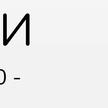
и
0 -
К