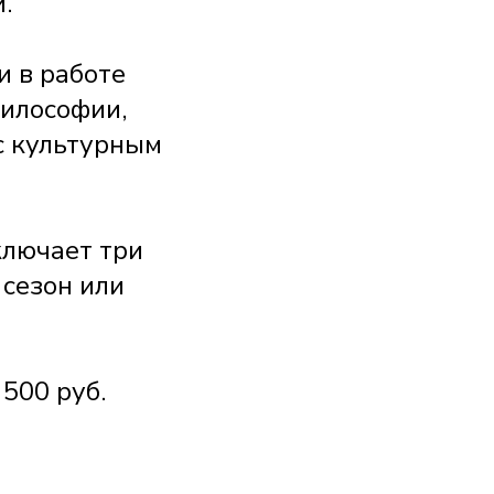
.
и в работе
философии,
с культурным
ключает три
 сезон или
500 руб.