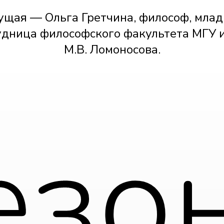
ущая — Ольга Гретчина, философ, мла
удница философского факультета МГУ 
М.В. Ломоносова.
езон