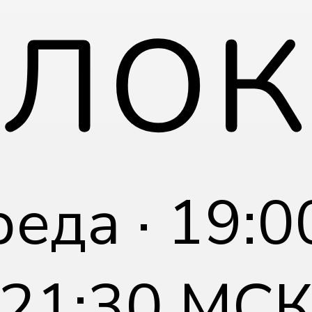
блок
еда · 19:0
21:30 МС