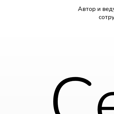
Автор и вед
сотр
С