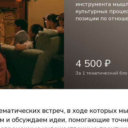
инструмента мышл
культурных проце
позиции по отнош
4 500 ₽
За 1 тематический бло
birthday party in October 1947
ематических встреч, в ходе которых мы
м и обсуждаем идеи, помогающие точн