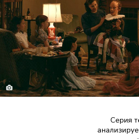
© Jeff Wall, A ventriloquist at a 
Cерия т
анализируе