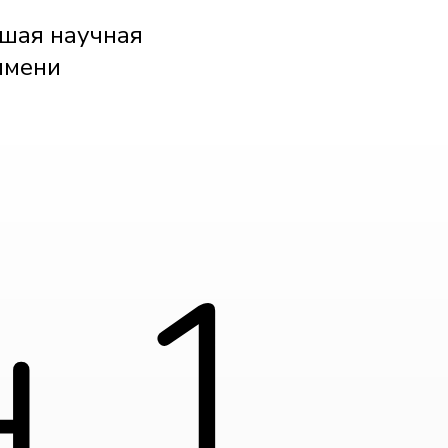
дшая научная
имени
 1.