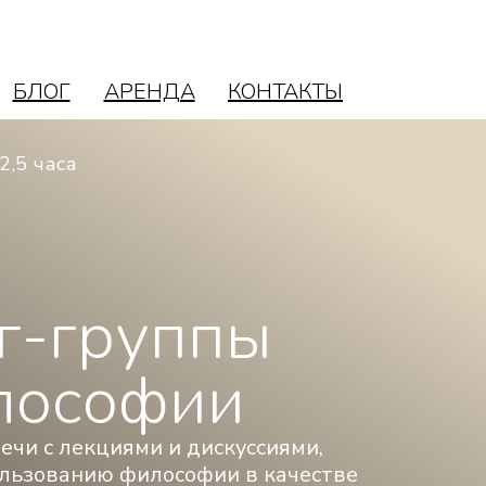
БЛОГ
АРЕНДА
КОНТАКТЫ
Подробнее о программе
Ведущая
Открыта
Записаться
БЛОГ
АРЕНДА
КОНТАКТЫ
2,5 часа
г-группы
лософии
ечи с лекциями и дискуссиями,
льзованию философии в качестве