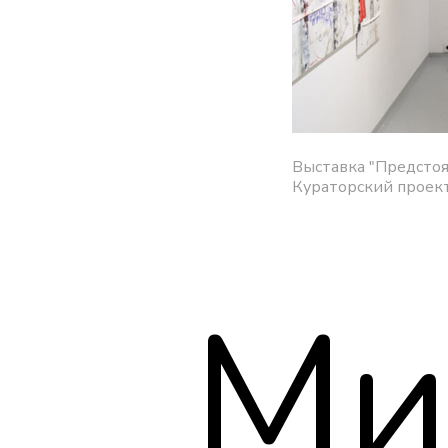
Выставка
"Предсто
Кураторский проект
М