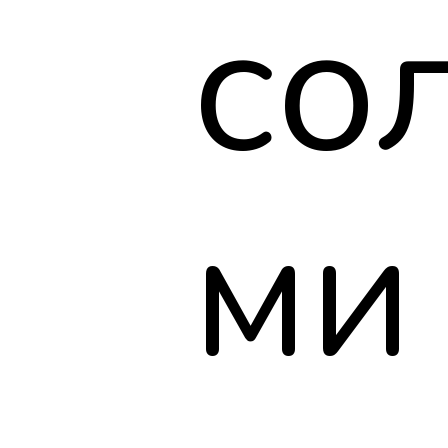
со
ми