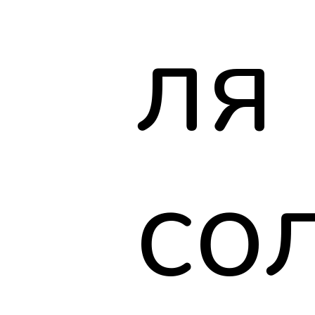
ля
со