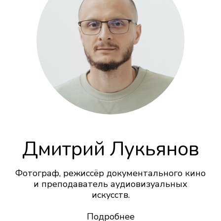
Написать в Telegram
Дмитрий Лукьянов
Фотограф, режиссёр документального кино
Написать в WhatsApp
и преподаватель аудиовизуальных
искусств.
Свяжитесь со мной
Подробнее