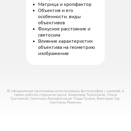
Матрица и кропфактор
Объектив и его
особенности, виды
объективов
Фокусное расстояние и
светосила
Влияние характеристик
объектива на геометрию
изображения
В оформлении программы использованы фотографии с занятий, а
также работы студентов курса: Анжелики Тереховой, Ольги
Гретчиной, Светланы Ванифатовой, Паши Гуляна, Виктории Тур,
Светланы Якимчук.