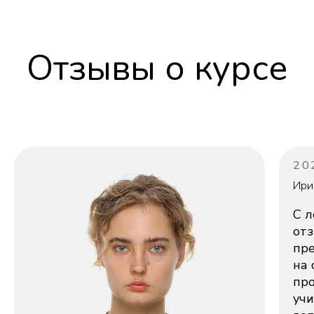
Написать в Telegram
Написать в WhatsApp
Отзывы о курсе
Свяжитесь со мной
20
Ири
С л
отз
пре
на 
пр
учи