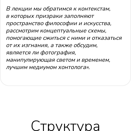
В лекции мы обратимся к контекстам,
в которых призраки заполняют
пространство философии и искусства,
рассмотрим концептуальные схемы,
помогающие сжиться с ними и отказаться
от их изгнания, а также обсудим,
Ридинг-группы
является ли фотография,
по философии
манипулирующая светом и временем,
лучшим медиумом хонтолога».
Тематические встречи с лекциями
и дискуссиями, посвящённые использованию
философии в качестве инструмента мышления:
для анализа современных культурных
процессов и формирования собственной
позиции по отношению к ним
Структура
Подробнее